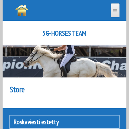
5G-HORSES TEAM
Store
Roskaviesti estetty