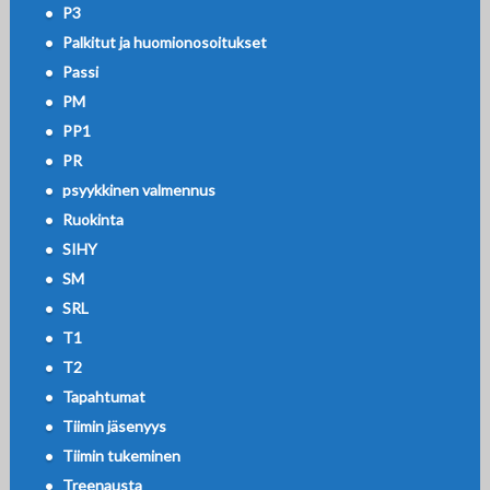
P3
Palkitut ja huomionosoitukset
Passi
PM
PP1
PR
psyykkinen valmennus
Ruokinta
SIHY
SM
SRL
T1
T2
Tapahtumat
Tiimin jäsenyys
Tiimin tukeminen
Treenausta