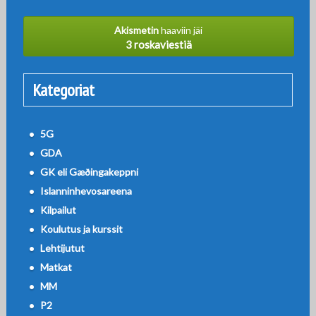
Akismetin
haaviin jäi
3 roskaviestiä
Kategoriat
5G
GDA
GK eli Gæðingakeppni
Islanninhevosareena
Kilpailut
Koulutus ja kurssit
Lehtijutut
Matkat
MM
P2