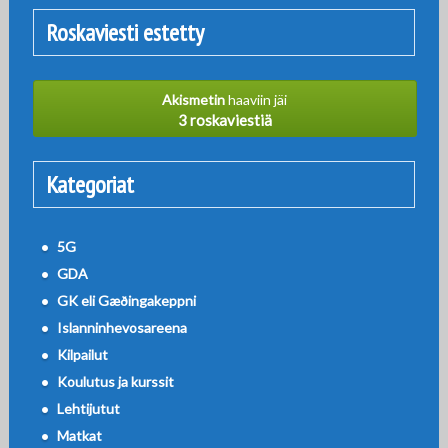
Roskaviesti estetty
Akismetin
haaviin jäi
3 roskaviestiä
Kategoriat
5G
GDA
GK eli Gæðingakeppni
Islanninhevosareena
Kilpailut
Koulutus ja kurssit
Lehtijutut
Matkat