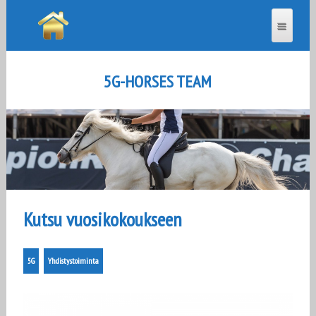
5G-HORSES TEAM
Kutsu vuosikokoukseen
5G
Yhdistystoiminta