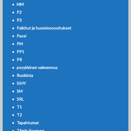
MM
P2
P3
Palkitut ja huomionosoitukset
Passi
PM
PP1
PR
psyykkinen valmennus
Ruokinta
SIHY
SM
SRL
T1
T2
Tapahtumat
Tiimin jäsenyys