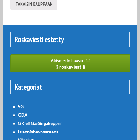
TAKAISIN KAUPPAAN
Roskaviesti estetty
Akismetin
haaviin jäi
3 roskaviestiä
Kategoriat
5G
GDA
GK eli Gæðingakeppni
Islanninhevosareena