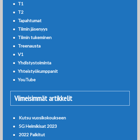
T1
T2
Tapahtumat
Tiimin jäsenyys
Tiimin tukeminen
Treenausta
V1
Yhdistystoiminta
Yhteistyökumppanit
YouTube
Viimeisimmät artikkelit
Kutsu vuosikokoukseen
5G Helmikisat 2023
2022 Palkitut