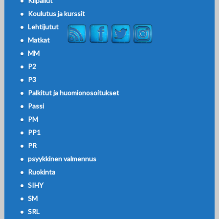
Kilpailut
Koulutus ja kurssit
Lehtijutut
Matkat
MM
P2
P3
Palkitut ja huomionosoitukset
Passi
PM
PP1
PR
psyykkinen valmennus
Ruokinta
SIHY
SM
SRL