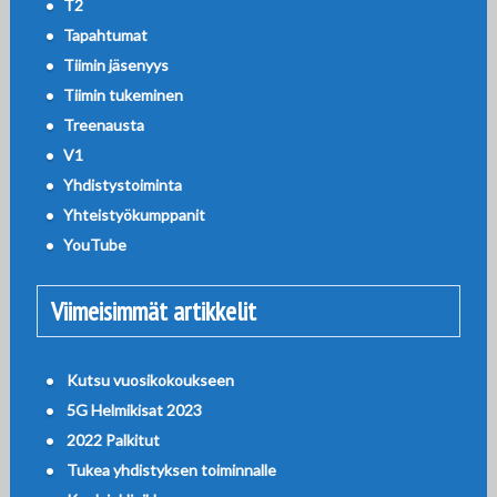
T2
Tapahtumat
Tiimin jäsenyys
Tiimin tukeminen
Treenausta
V1
Yhdistystoiminta
Yhteistyökumppanit
YouTube
Viimeisimmät artikkelit
Kutsu vuosikokoukseen
5G Helmikisat 2023
2022 Palkitut
Tukea yhdistyksen toiminnalle