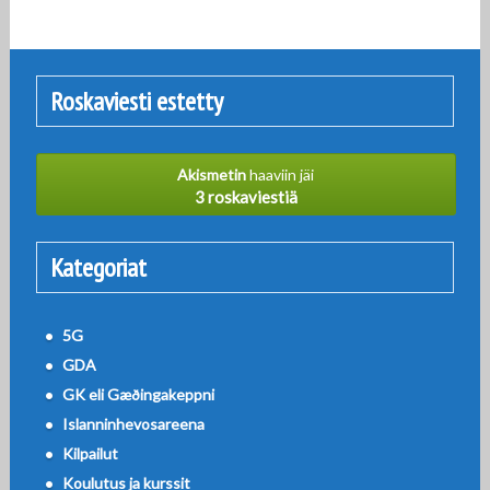
Roskaviesti estetty
Akismetin
haaviin jäi
3 roskaviestiä
Kategoriat
5G
GDA
GK eli Gæðingakeppni
Islanninhevosareena
Kilpailut
Koulutus ja kurssit