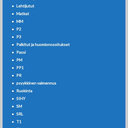
Lehtijutut
Matkat
MM
P2
P3
Palkitut ja huomionosoitukset
Passi
PM
PP1
PR
psyykkinen valmennus
Ruokinta
SIHY
SM
SRL
T1