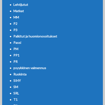
Lehtijutut
Matkat
MM
P2
P3
Palkitut ja huomionosoitukset
Passi
PM
PP1
PR
psyykkinen valmennus
Ruokinta
SIHY
SM
SRL
T1