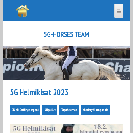
5G-HORSES TEAM
5G Helmikisat 2023
GK eli Gæðingakeppni
Kilpailut
Tapahtumat
Yhteistyökumppanit