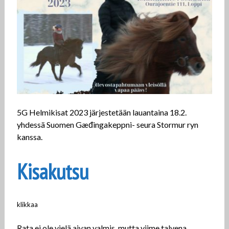
5G Helmikisat 2023 järjestetään lauantaina 18.2.
yhdessä Suomen Gæđingakeppni- seura Stormur ryn
kanssa.
Kisakutsu
klikkaa
Rata ei ole vielä aivan valmis, mutta viime talvena