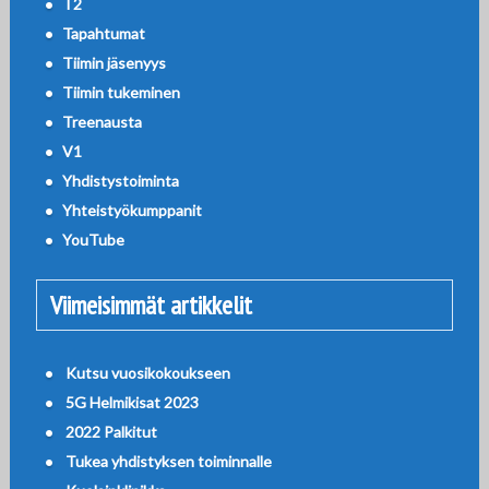
T2
Tapahtumat
Tiimin jäsenyys
Tiimin tukeminen
Treenausta
V1
Yhdistystoiminta
Yhteistyökumppanit
YouTube
Viimeisimmät artikkelit
Kutsu vuosikokoukseen
5G Helmikisat 2023
2022 Palkitut
Tukea yhdistyksen toiminnalle