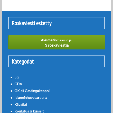
Roskaviesti estetty
Akismetin
haaviin jäi
3 roskaviestiä
Kategoriat
5G
GDA
GK eli Gæðingakeppni
Islanninhevosareena
Kilpailut
Koulutus ja kurssit