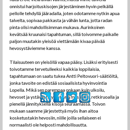
onnistui harjoituskisojen järjestäminen hyvin pelkällä
pellolle tehdyllä jääradalla, joten odotamme nytkin apua
talvelta, sopivaa pakkasta ja vähän lunta, jotta radan
pinta olisi mahdollisimman mukava. Aurinkoinen
kevätsää kruunaisi tapahtuman, sillä toivomme paikalle
paljon muutakin yleisöä viettämään kivaa päivää
hevosystäviemme kanssa.
Tilaisuuteen on yleisöllä vapaa pääsy. Lisäksi erityisesti
toivotamme tervetulleeksi kaikkia loppilaisia,
tapahtumaan on saatu tukea Antti Peltovuori-säätiöltä,
jonka tavoite on edistää sosiaalisista hyvinvointia
Lopella. Mikä sen parempaa onkaan kuin ulkoilu,
hevoset ja ystävät höystettynä musiikilla, retkiruoalla ja
pienellä jännityksellä kisoja seuraamassa. Toivon
mukaan saamme järjestettyä myös ihan aitoa
kosketustakin hevosiin, niille joilla sellaiseen ei
normaalisti ole helposti mahdollisuutta.