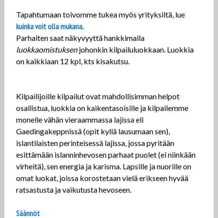
Tapahtumaan toivomme tukea myös yrityksiltä, lue
kuinka voit olla mukana
.
Parhaiten saat näkyvyyttä hankkimalla
luokkaomistuksen
johonkin kilpailuluokkaan. Luokkia
on kaikkiaan 12 kpl, kts kisakutsu.
Kilpailijoille kilpailut ovat mahdollisimman helpot
osallistua, luokkia on kaikentasoisille ja kilpailemme
monelle vähän vieraammassa lajissa eli
Gaedingakeppnissä (opit kyllä lausumaan sen),
islantilaisten perinteisessä lajissa, jossa pyritään
esittämään islanninhevosen parhaat puolet (ei niinkään
virheitä), sen energia ja karisma. Lapsille ja nuorille on
omat luokat, joissa korostetaan vielä erikseen hyvää
ratsastusta ja vaikutusta hevoseen.
Säännöt