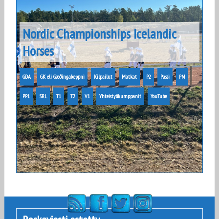
Nordic Championships Icelandic
Horses
GDA
GK eli Gæðingakeppni
Kilpailut
Matkat
P2
Passi
PM
PP1
SRL
T1
T2
V1
Yhteistyökumppanit
YouTube