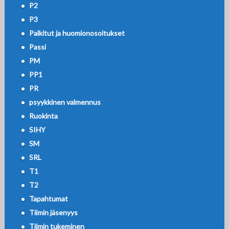
P2
P3
Palkitut ja huomionosoitukset
Passi
PM
PP1
PR
psyykkinen valmennus
Ruokinta
SIHY
SM
SRL
T1
T2
Tapahtumat
Tiimin jäsenyys
Tiimin tukeminen