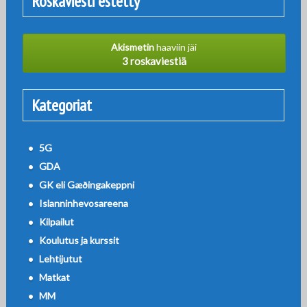
Roskaviesti estetty
Akismetin
haaviin jäi
3 roskaviestiä
Kategoriat
5G
GDA
GK eli Gæðingakeppni
Islanninhevosareena
Kilpailut
Koulutus ja kurssit
Lehtijutut
Matkat
MM