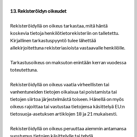
13. Rekisteröidyn oikeudet
Rekisteröidyllä on oikeus tarkastaa, mitä häntä
koskevia tietoja henkilötietorekisteriin on talletettu.
Kirjallinen tarkastuspyyntö tulee lähettää
allekirjoitettuna rekisteriasioista vastaavalle henkilölle.
Tarkastusoikeus on maksuton enintään kerran vuodessa
toteutettuna.
Rekisteröidyllä on oikeus vaatia virheellisten tai
vanhentuneiden tietojen oikaisua tai poistamista tai
tietojen siirtoa järjestelmästä toiseen. Hänellä on myös
oikeus rajoittaa tai vastustaa tietojensa käsittelyä EU:n
tietosuoja-asetuksen artiklojen 18 ja 21 mukaisesti.
Rekisteröidyllä on oikeus peruuttaa aiemmin antamansa
suostumus tietojen käsittelylle tai tehdä