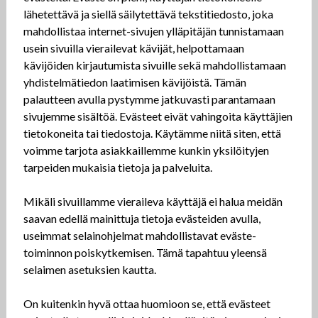
lähetettävä ja siellä säilytettävä tekstitiedosto, joka
mahdollistaa internet-sivujen ylläpitäjän tunnistamaan
usein sivuilla vierailevat kävijät, helpottamaan
kävijöiden kirjautumista sivuille sekä mahdollistamaan
yhdistelmätiedon laatimisen kävijöistä. Tämän
palautteen avulla pystymme jatkuvasti parantamaan
sivujemme sisältöä. Evästeet eivät vahingoita käyttäjien
tietokoneita tai tiedostoja. Käytämme niitä siten, että
voimme tarjota asiakkaillemme kunkin yksilöityjen
tarpeiden mukaisia tietoja ja palveluita.
Mikäli sivuillamme vieraileva käyttäjä ei halua meidän
saavan edellä mainittuja tietoja evästeiden avulla,
useimmat selainohjelmat mahdollistavat eväste-
toiminnon poiskytkemisen. Tämä tapahtuu yleensä
selaimen asetuksien kautta.
On kuitenkin hyvä ottaa huomioon se, että evästeet