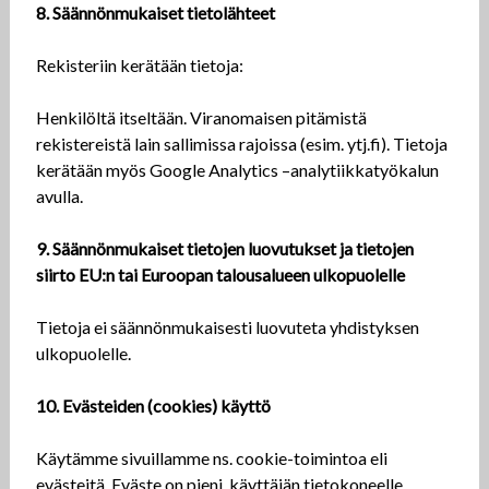
8. Säännönmukaiset tietolähteet
Rekisteriin kerätään tietoja:
Henkilöltä itseltään. Viranomaisen pitämistä
rekistereistä lain sallimissa rajoissa (esim. ytj.fi). Tietoja
kerätään myös Google Analytics –analytiikkatyökalun
avulla.
9. Säännönmukaiset tietojen luovutukset ja tietojen
siirto EU:n tai Euroopan talousalueen ulkopuolelle
Tietoja ei säännönmukaisesti luovuteta yhdistyksen
ulkopuolelle.
10. Evästeiden (cookies) käyttö
Käytämme sivuillamme ns. cookie-toimintoa eli
evästeitä. Eväste on pieni, käyttäjän tietokoneelle