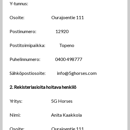
Y-tunnus:
Osoite: Ourajoentie 111
Postinumero: 12920
Postitoimipaikka: Topeno
Puhelinnumero: 0400 498777
Sähköpostiosoite: info@5ghorses.com
2. Rekisteriasioita hoitava henkilö
Yritys: 5G Horses
Nimi: Anita Kaakkola
Osoite: Ourajoentie 111