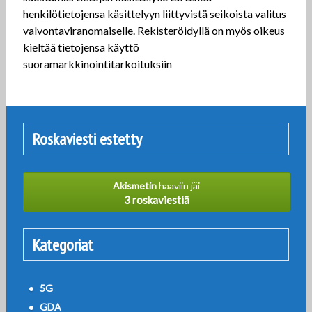
henkilötietojensa käsittelyyn liittyvistä seikoista valitus
valvontaviranomaiselle. Rekisteröidyllä on myös oikeus
kieltää tietojensa käyttö
suoramarkkinointitarkoituksiin
Roskaviesti estetty
Akismetin
haaviin jäi
3 roskaviestiä
Kategoriat
5G
GDA