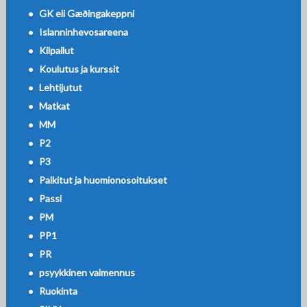
GK eli Gæðingakeppni
Islanninhevosareena
Kilpailut
Koulutus ja kurssit
Lehtijutut
Matkat
MM
P2
P3
Palkitut ja huomionosoitukset
Passi
PM
PP1
PR
psyykkinen valmennus
Ruokinta