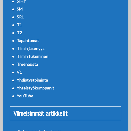
SIHY
SM
SRL
T1
T2
Tapahtumat
Tiimin jäsenyys
Tiimin tukeminen
Treenausta
V1
Yhdistystoiminta
Yhteistyökumppanit
YouTube
Viimeisimmät artikkelit