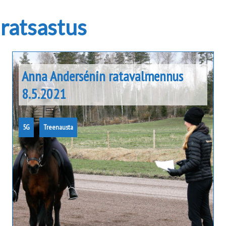
iratsastus
Anna Andersénin ratavalmennus
8.5.2021
5G
Treenausta