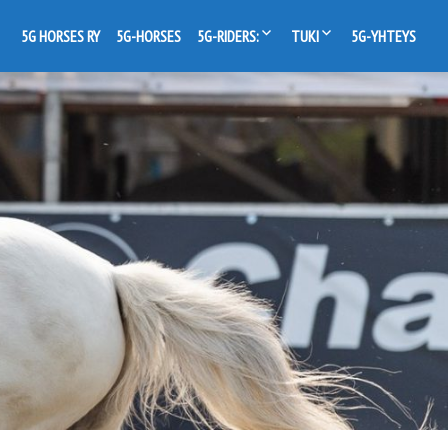
5G HORSES RY
5G-HORSES
5G-RIDERS:
TUKI
5G-YHTEYS
Gerda-Eerika Viinanen
Kannatusjäsen
Miina Sarsama
Sponsorit
Veera Niemi
Yhteistyökumppanit
Natalie Slögs
Lisää tiimiläisiä
Kanerva Niemi
Kasvattajat
Hanna Huhta
Kauppa
Iris Heng