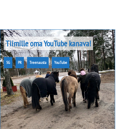
Tiimille oma YouTube kanava!
5G
PR
Treenausta
YouTube