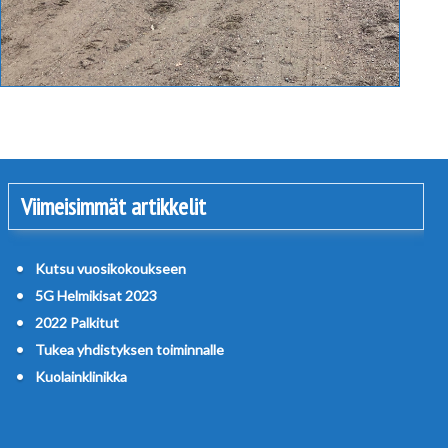
Viimeisimmät artikkelit
Kutsu vuosikokoukseen
5G Helmikisat 2023
2022 Palkitut
Tukea yhdistyksen toiminnalle
Kuolainklinikka