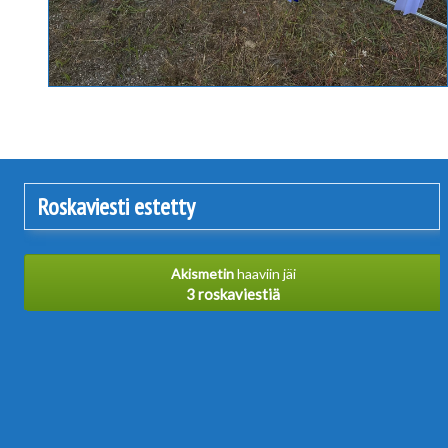
Roskaviesti estetty
Akismetin
haaviin jäi
3 roskaviestiä