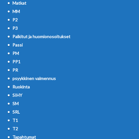
Matkat
MM
P2
P3
Palkitut ja huomionosoitukset
Passi
PM
PP1
PR
psyykkinen valmennus
Ruokinta
SIHY
SM
SRL
T1
T2
Tapahtumat