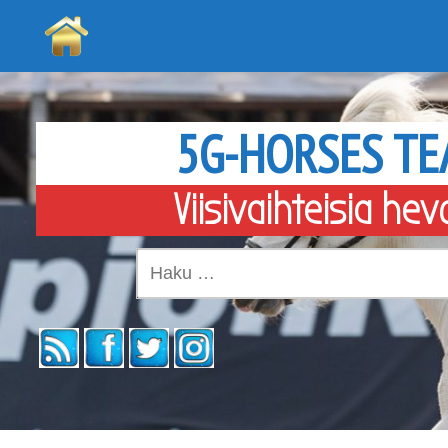
5G-HORSES T
Viisivaihteisia hev
Haku: