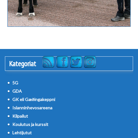
Kategoriat
5G
GDA
GK eli Gæðingakeppni
Islanninhevosareena
Kilpailut
Koulutus ja kurssit
Lehtijutut