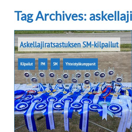
Tag Archives: askellaj
Askellajiratsastuksen SM-kilpailut
Kilpailut
PM
SM
Yhteistyökumppanit