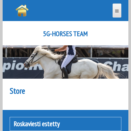
5G-HORSES TEAM
Store
Roskaviesti estetty