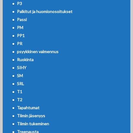
P3
Palkitut ja huomionosoitukset
Passi
PM
PP1
PR
psyykkinen valmennus
Ruokinta
SIHY
SM
SRL
T1
T2
Tapahtumat
Tiimin jäsenyys
Tiimin tukeminen
Treenausta