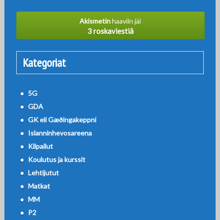
Akismetin
haaviin jäi
3 roskaviestiä
Kategoriat
5G
GDA
GK eli Gæðingakeppni
Islanninhevosareena
Kilpailut
Koulutus ja kurssit
Lehtijutut
Matkat
MM
P2