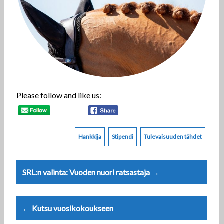
Please follow and like us:
Hankkija
Stipendi
Tulevaisuuden tähdet
Post
SRL:n valinta: Vuoden nuori ratsastaja →
navigation
← Kutsu vuosikokoukseen