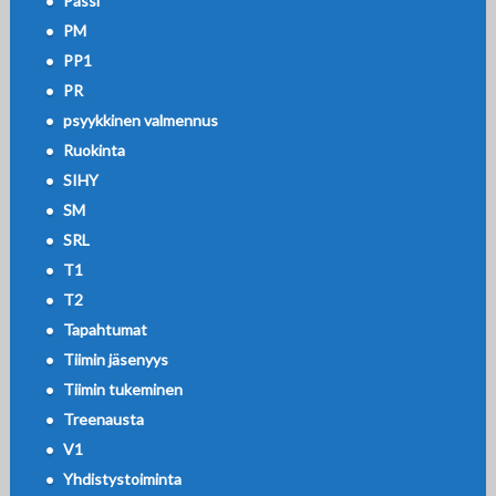
Passi
PM
PP1
PR
psyykkinen valmennus
Ruokinta
SIHY
SM
SRL
T1
T2
Tapahtumat
Tiimin jäsenyys
Tiimin tukeminen
Treenausta
V1
Yhdistystoiminta