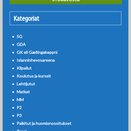
Kategoriat
5G
GDA
GK eli Gæðingakeppni
Islanninhevosareena
Kilpailut
Koulutus ja kurssit
Lehtijutut
Matkat
MM
P2
P3
Palkitut ja huomionosoitukset