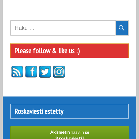
Haku:
Please follow & like us :)
Roskaviesti estetty
Akismetin
haaviin jäi
3 roskaviestiä