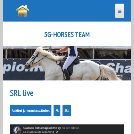
5G-HORSES TEAM
SRL live
Palkitut ja huomionosoitukset
PR
SRL